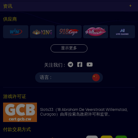
资讯
供应商
显示更多
关注我们 :
语言 :
游戏许可证
Slots33（18 Abraham De Veerstraat Willemstad,
Curaçao）由库拉索岛政府许可和监管。
付款交易方式