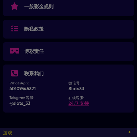
一般彩金规则
隐私政策
博彩责任
联系我们
WhatsApp:
微信号:
60109545321
Slots33
Telegram 客服:
在线客服:
@slots_33
24/7 支持
游戏