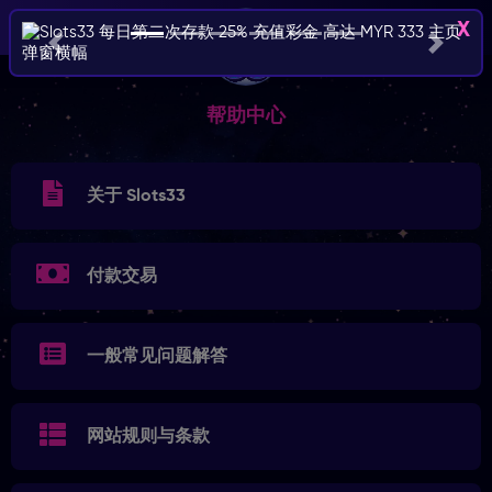
X
Previous
Next
帮助中心
关于 Slots33
付款交易
一般常见问题解答
网站规则与条款