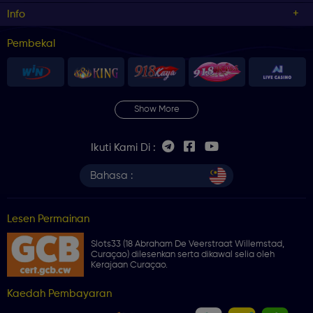
Info
Pembekal
Show More
Ikuti Kami Di :
Bahasa :
Lesen Permainan
Slots33 (18 Abraham De Veerstraat Willemstad,
Curaçao) dilesenkan serta dikawal selia oleh
Kerajaan Curaçao.
Kaedah Pembayaran