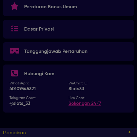
Peraturan Bonus Umum
Dasar Privasi
Tanggungjawab Pertaruhan
Hubungi Kami
WhatsApp:
WeChat ID:
60109545321
Slots33
Telegram Chat:
Live Chat:
@slots_33
Sokongan 24/7
Permainan