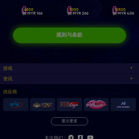
兑
兑
兑
4500
7000
10500
换 MYR 166
换 MYR 266
换 MYR 406
规则与条款
游戏
资讯
供应商
显示更多
关注我们 :