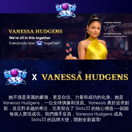
她不僅是美麗的象徵，更是自信、力量和成功的化身。她是
Vanessa Hudgens，一位全球偶像和演員。Vanessa 勇於追求創
新，並且對卓越的專注，完美契合了 Slots33 的核心價值——賦能
每個人實現成功。我們攜手並肩，Vanessa Hudgens 成為
Slots33 的品牌大使，開創全新篇章!