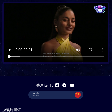
关注我们 :
语言 :
游戏许可证